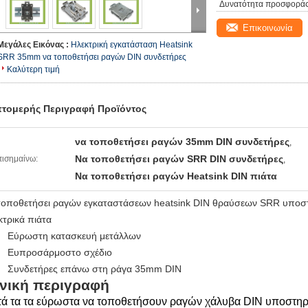
Δυνατότητα προσφοράς
Επικοινωνία
Μεγάλες Εικόνας :
Ηλεκτρική εγκατάσταση Heatsink
SRR 35mm να τοποθετήσει ραγών DIN συνδετήρες
Καλύτερη τιμή
τομερής Περιγραφή Προϊόντος
να τοποθετήσει ραγών 35mm DIN συνδετήρες
,
Να τοποθετήσει ραγών SRR DIN συνδετήρες
ισημαίνω:
,
Να τοποθετήσει ραγών Heatsink DIN πιάτα
τοποθετήσει ραγών εγκαταστάσεων heatsink DIN θραύσεων SRR υπο
κτρικά πιάτα
Εύρωστη κατασκευή μετάλλων
Ευπροσάρμοστο σχέδιο
Συνδετήρες επάνω στη ράγα 35mm DIN
νική περιγραφή
ά τα τα εύρωστα να τοποθετήσουν ραγών χάλυβα DIN υποστηρίγ