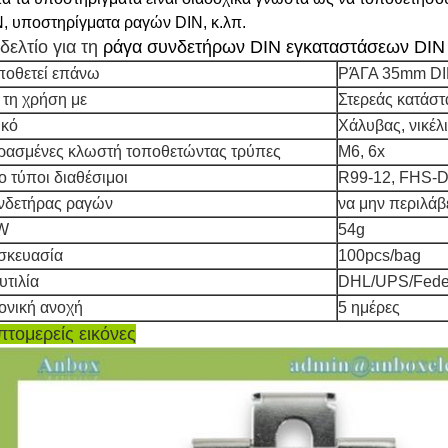
, υποστηρίγματα ραγών DIN, κ.λπ.
δελτίο για τη
ράγα συνδετήρων DIN εγκαταστάσεων DIN h
ποθετεί επάνω
ΡΆΓΑ 35mm D
 τη χρήση με
Στερεάς κατάστ
ικό
Χάλυβας, νικέλ
ρασμένες κλωστή τοποθετώντας τρύπες
M6, 6x
ο τύποι διαθέσιμοι
R99-12, FHS-
νδετήρας ραγών
να μην περιλάβ
W
54g
σκευασία
100pcs/bag
υτιλία
DHL/UPS/Fedex
ονική ανοχή
5 ημέρες
πτομερείς εικόνες