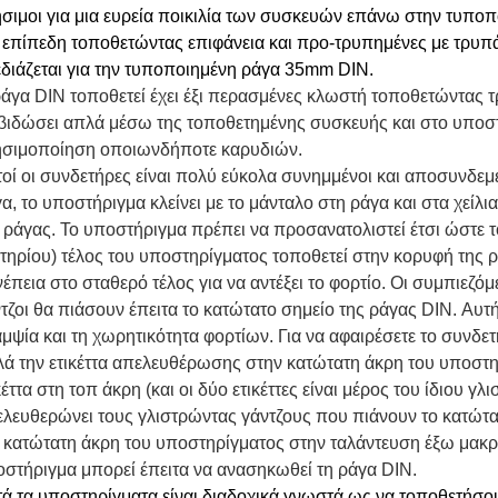
σιμοι για μια ευρεία ποικιλία των συσκευών επάνω στην τυποπ
 επίπεδη τοποθετώντας επιφάνεια και προ-τρυπημένες με τρυπ
διάζεται για την τυποποιημένη ράγα 35mm DIN.
άγα DIN τοποθετεί έχει έξι περασμένες κλωστή τοποθετώντας τ
βιδώσει απλά μέσω της τοποθετημένης συσκευής και στο υπο
ησιμοποίηση οποιωνδήποτε καρυδιών.
οί οι συνδετήρες είναι πολύ εύκολα συνημμένοι και αποσυνδεμ
α, το υποστήριγμα κλείνει με το μάνταλο στη ράγα και στα χεί
 ράγας. Το υποστήριγμα πρέπει να προσανατολιστεί έτσι ώστε 
τηρίου) τέλος του υποστηρίγματος τοποθετεί στην κορυφή της 
έπεια στο σταθερό τέλος για να αντέξει το φορτίο. Οι συμπιεζόμ
τζοι θα πιάσουν έπειτα το κατώτατο σημείο της ράγας DIN. Αυτή
μψία και τη χωρητικότητα φορτίων. Για να αφαιρέσετε το συνδε
ά την ετικέττα απελευθέρωσης στην κατώτατη άκρη του υποστη
κέττα στη τοπ άκρη (και οι δύο ετικέττες είναι μέρος του ίδιου γ
λευθερώνει τους γλιστρώντας γάντζους που πιάνουν το κατώτατ
 κατώτατη άκρη του υποστηρίγματος στην ταλάντευση έξω μακρ
στήριγμα μπορεί έπειτα να ανασηκωθεί τη ράγα DIN.
ά τα υποστηρίγματα είναι διαδοχικά γνωστά ως να τοποθετήσο