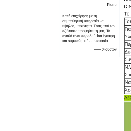
—— Pierre
DIN
Το 
Καλή επιχείρηση με τη
συμπαθητική υπηρεσία και
Το
υψηλός - ποιότητα. Ένας από τον
Για
αξιόπιστο προμηθευτή μας. Τα
αγαθά είναι παραδοθείσα έγκαιρη
Υλ
και συμπαθητική συσκευασία.
Πε
—— Χιούστον
Δύ
Συ
N.
Συ
Να
Χρ
Λε