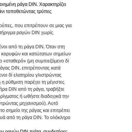
οιημένη ράγα DIN. Χαρακτηρίζει
άνι τοποθετώντας τρύπες
ρύπες, που επιτρέπουν σε μιας για
στήριγμα ραγών DIN χωρίς
ένοι από τη ράγα DIN. Όταν στη
λια κορυφών και κατώτατων σημείων
το «σταθερό» (μη συμπιεζόμενο δί
ράγας DIN, επιτρέποντας κατά
ενοι δί ελατηρίου γλιστρώντας
 η ρύθμιση παρέχει τη μέγιστες
τήρα DIN από τη ράγα, τραβήξτε
ρίγματος ή ωθήστε διαδοχικά την
λιστρώντας μηχανισμού). Αυτό
ο σημείο της ράγας και επιτρέπει
υά από τη ράγα DIN. Το ολόκληρο
υν ραγών DIN πιάτα, συνδετήρες