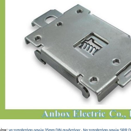
,
κέτα:
να τοποθετήσει ραγών 35mm DIN συνδετήρες
Να τοποθετήσει ραγών SRR D