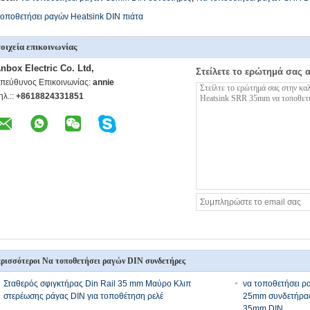
οποθετήσει ραγών Heatsink DIN πιάτα
οιχεία επικοινωνίας
nbox Electric Co. Ltd,
Στείλετε το ερώτημά σας 
πεύθυνος Επικοινωνίας:
annie
ηλ.::
+8618824331851
ρισσότεροι Να τοποθετήσει ραγών DIN συνδετήρες
Σταθερός σφιγκτήρας Din Rail 35 mm Μαύρο Κλιπ
να τοποθετήσει ρ
στερέωσης ράγας DIN για τοποθέτηση ρελέ
25mm συνδετήρας 
35mm DIN