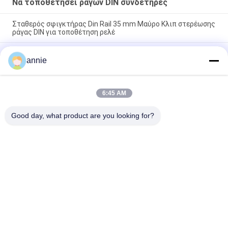
Να τοποθετήσει ραγών DIN συνδετήρες
Σταθερός σφιγκτήρας Din Rail 35 mm Μαύρο Κλιπ στερέωσης
ράγας DIN για τοποθέτηση ρελέ
να τοποθετήσει ραγών πλάτους ο πλαστικός νάυλον DIN
annie
25mm συνδετήρας τοποθετεί στον κάτοχο rb-235 ραγών
35mm DIN
Rb-233 πλαστικό νάυλον συμπιεζόμενο δί ελατηρίου DIN
6:45 AM
τυποποιημένο μαύρο 20mm ραγών τοποθετώντας πλάτος
συνδετήρων
Good day, what product are you looking for?
Λαϊκή κατηγορία
Όλα
Κιβώτιο 
Αδιάβροχο 
Περιφράξεων ABS
Πλαστικό Κιβώτιο 
Περιφράξεων
Πλαστικό 
Σαφή Συνημμένα 
Ηλεκτρικό Κιβώτιο 
Καπακιών
Συνδέσεων
Ο Τοίχος 
Αρθρωμένα 