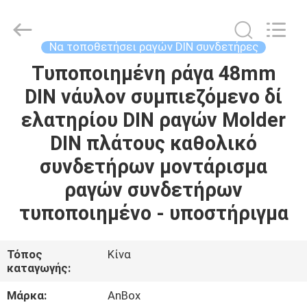
Anbox
Electric
Co.
Ltd,.
All
Να τοποθετήσει ραγών DIN συνδετήρες
Rights
Reserved.
Τυποποιημένη ράγα 48mm
ΣΠΊΤΙ
DIN νάυλον συμπιεζόμενο δί
ΠΡΟΪΌΝΤΑ
ελατηρίου DIN ραγών Molder
DIN πλάτους καθολικό
ΠΕΡΊΠΟΥ
συνδετήρων μοντάρισμα
ΕΜΕΊΣ
ραγών συνδετήρων
τυποποιημένο - υποστήριγμα
ΓΎΡΟΣ
ΕΡΓΟΣΤΑΣΊΩΝ
Τόπος
Κίνα
καταγωγής:
ΠΟΙΟΤΙΚΌΣ
Μάρκα:
AnBox