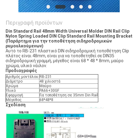
Περιγραφή προϊόντων
Din Standard Rail 48mm Width Universal Molder DIN Rail Clip
Nylon Spring Loaded DIN Clip Standard Rail Mounting Bracket
(Παράρτημα για την τοποθέτηση σιδηροδρομικών
ρυμουλκούμενων)
Αυτό το RB-231 πλαστικό DIN σιδηροδρομική τοποθέτηση Clip
πλάτος είναι 48mm, είναι για να τοποθετηθεί σε DIN35
σιδηροδρομική γραμμή, μέγεθος είναι 68 * 48 * 8mm, μαύρο
χρώμα, υλικό νάιλον.
Προδιαγραφές
Αριθμός μοντέλου.
RB-231
Διάμετρο
48 χιλιοστά
Χρώμα
Μαύρο
Υλικό
PA66+30GF
Εφαρμογή
Για τοποθέτηση σε 35mm Din Rail
Μέγεθος
68*48*8
Σχεδίαση