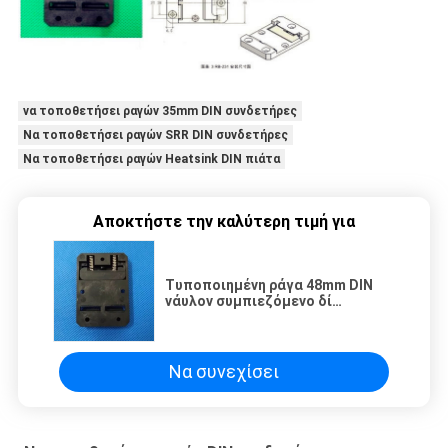
να τοποθετήσει ραγών 35mm DIN συνδετήρες
Να τοποθετήσει ραγών SRR DIN συνδετήρες
Να τοποθετήσει ραγών Heatsink DIN πιάτα
Αποκτήστε την καλύτερη τιμή για
Τυποποιημένη ράγα 48mm DIN
νάυλον συμπιεζόμενο δί
ελατηρίου DIN ραγών Molder DIN
πλάτους καθολικό συνδετήρων
μοντάρισμα ραγών συνδετήρων
τυποποιημένο - υποστήριγμα
Να συνεχίσει