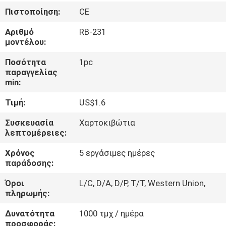
ΈΛΕΓΧΟΣ
Πιστοποίηση:
CE
Αριθμό
RB-231
ΜΑΣ
μοντέλου:
ΕΛΆΤΕ
Ποσότητα
1pc
ΣΕ
παραγγελίας
min:
ΕΠΑΦΉ
Τιμή:
US$1.6
ΜΕ
Συσκευασία
Χαρτοκιβώτια
λεπτομέρειες:
ΖΗΤΉΣΤΕ
Χρόνος
5 εργάσιμες ημέρες
ΈΝΑ
παράδοσης:
ΑΠΌΣΠΑΣΜΑ
Όροι
L/C, D/A, D/P, T/T, Western Union,
πληρωμής:
SHOPPING ONLINE
Δυνατότητα
1000 τμχ / ημέρα
προσφοράς: