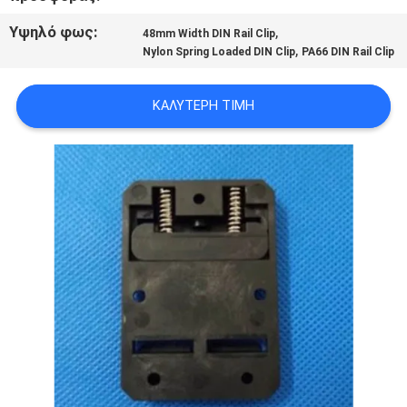
SITEMAP
Υψηλό φως:
,
48mm Width DIN Rail Clip
,
Nylon Spring Loaded DIN Clip
PA66 DIN Rail Clip
PRIVACY
POLICY
ΚΑΛΎΤΕΡΗ ΤΙΜΉ