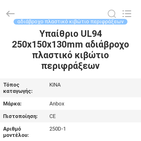
Anbox
Electric
Co.
Ltd,.
All
αδιάβροχο πλαστικό κιβώτιο περιφράξεων
Rights
Reserved.
Υπαίθριο UL94
ΣΠΊΤΙ
250x150x130mm αδιάβροχο
ΠΡΟΪΌΝΤΑ
πλαστικό κιβώτιο
περιφράξεων
ΠΕΡΊΠΟΥ
ΕΜΕΊΣ
Τόπος
ΚΙΝΑ
καταγωγής:
ΓΎΡΟΣ
Μάρκα:
Anbox
ΕΡΓΟΣΤΑΣΊΩΝ
Πιστοποίηση:
CE
Αριθμό
250D-1
ΠΟΙΟΤΙΚΌΣ
μοντέλου: