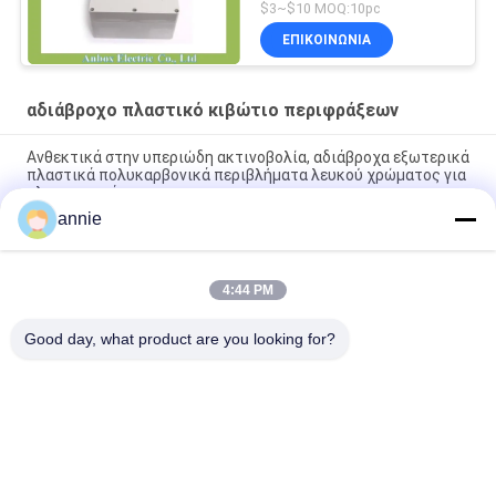
$3~$10 MOQ:10pc
ΕΠΙΚΟΙΝΩΝΊΑ
αδιάβροχο πλαστικό κιβώτιο περιφράξεων
Ανθεκτικά στην υπεριώδη ακτινοβολία, αδιάβροχα εξωτερικά
πλαστικά πολυκαρβονικά περιβλήματα λευκού χρώματος για
ηλεκτρονικά
annie
ΛΕΥΚΑ ΒΙΔΩΤΑ ΠΛΑΣΤΙΚΑ ΠΕΡΙΒΛΗΜΑΤΑ ΕΞΩΤΕΡΙΚΟΥ ΧΩΡΟΥ
ΑΔΙΑΒΡΟΧΑ ΠΛΑΣΤΙΚΑ ΚΟΥΤΙΑ ΓΙΑ ΗΛΕΚΤΡΙΚΑ
4:44 PM
65x50x55 τα χιλ. στεγανοποιούν το πλαστικό κιβώτιο
συνδέσεων CCTV IP66 με τις πλαστικές βίδες
Good day, what product are you looking for?
Λαϊκή κατηγορία
Όλα
Κιβώτιο 
Αδιάβροχο 
Περιφράξεων ABS
Πλαστικό Κιβώτιο 
Περιφράξεων