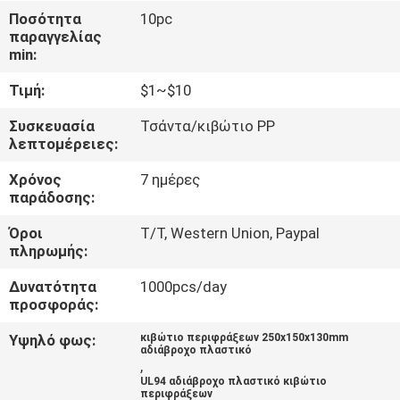
ΈΛΕΓΧΟΣ
Ποσότητα
10pc
παραγγελίας
min:
ΜΑΣ
Τιμή:
$1~$10
ΕΛΆΤΕ
ΣΕ
Συσκευασία
Τσάντα/κιβώτιο PP
λεπτομέρειες:
ΕΠΑΦΉ
Χρόνος
7 ημέρες
ΜΕ
παράδοσης:
Όροι
T/T, Western Union, Paypal
ΖΗΤΉΣΤΕ
πληρωμής:
ΈΝΑ
Δυνατότητα
1000pcs/day
ΑΠΌΣΠΑΣΜΑ
προσφοράς:
Υψηλό φως:
κιβώτιο περιφράξεων 250x150x130mm
αδιάβροχο πλαστικό
SHOPPING ONLINE
,
UL94 αδιάβροχο πλαστικό κιβώτιο
περιφράξεων