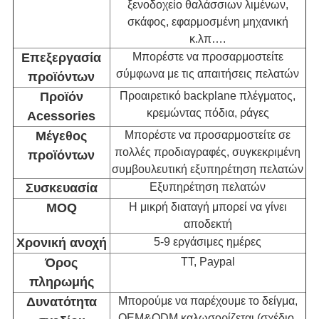
ξενοδοχείο θαλάσσιων λιμένων,
σκάφος, εφαρμοσμένη μηχανική
κ.λπ….
Επεξεργασία
Μπορέστε να προσαρμοστείτε
σύμφωνα με τις απαιτήσεις πελατών
προϊόντων
Προϊόν
Προαιρετικό backplane πλέγματος,
κρεμώντας πόδια, ράγες
Acessories
Μέγεθος
Μπορέστε να προσαρμοστείτε σε
πολλές προδιαγραφές, συγκεκριμένη
προϊόντων
συμβουλευτική εξυπηρέτηση πελατών
Συσκευασία
Εξυπηρέτηση πελατών
MOQ
Η μικρή διαταγή μπορεί να γίνει
αποδεκτή
Χρονική ανοχή
5-9 εργάσιμες ημέρες
Όρος
TT, Paypal
πληρωμής
Δυνατότητα
Μπορούμε να παρέχουμε το δείγμα,
OEM&ODM καλωσορίζεται (σχέδιο,