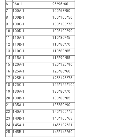
6
96A-1
96*96*60
7
100A-1
100*68*50
8
100B-1
100*100*50
9
100C-1
100*100*75
10
100D-1
100*100*90
11
110A-1
110*80*45
12
110B-1
110*80*70
13
110C-1
110*80*85
14
115A-1
115*90*55
15
120A-1
120*120*90
16
125A-1
125*85*60
17
125B-1
125*125*75
18
125C-1
125*125*100
19
130A-1
130*80*70
20
130B-1
130*80*85
21
135A-1
135*80*90
22
140A-1
140*105*45
23
140B-1
140*105*63
24
145A-1
145*102*31
25
145B-1
145*145*60