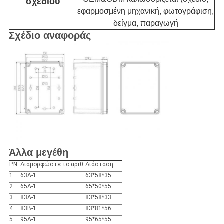
σχεδίου
εφαρμοσμένη μηχανική, φωτογράφιση,
δείγμα, παραγωγή
Σχέδιο αναφοράς
Άλλα μεγέθη
P.N
Διαμορφώστε το αριθ.
Διάσταση
1
63A-1
63*58*35
2
65A-1
65*50*55
3
83A-1
83*58*33
4
83B-1
83*81*56
5
95A-1
95*65*55