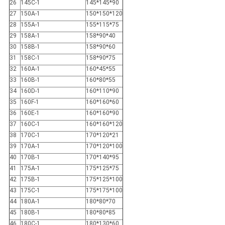
26
145C-1
145*145*90
27
150A-1
150*150*120
28
155A-1
155*115*75
29
158A-1
158*90*40
30
158B-1
158*90*60
31
158C-1
158*90*75
32
160A-1
160*45*55
33
160B-1
160*80*55
34
160D-1
160*110*90
35
160F-1
160*160*60
36
160E-1
160*160*90
37
160C-1
160*160*120
38
170C-1
170*120*21
39
170A-1
170*120*100
40
170B-1
170*140*95
41
175A-1
175*125*75
42
175B-1
175*125*100
43
175C-1
175*175*100
44
180A-1
180*80*70
45
180B-1
180*80*85
46
180C-1
180*130*60