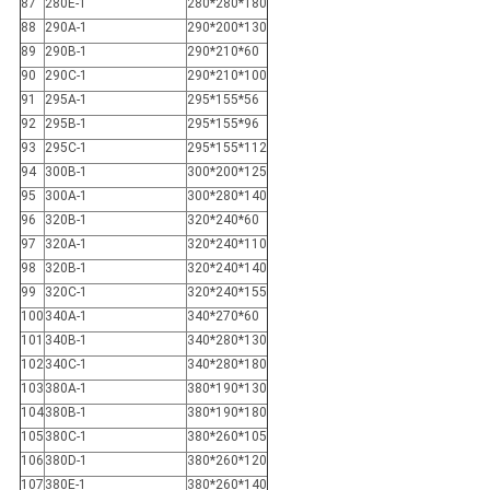
87
280E-1
280*280*180
88
290A-1
290*200*130
89
290B-1
290*210*60
90
290C-1
290*210*100
91
295A-1
295*155*56
92
295B-1
295*155*96
93
295C-1
295*155*112
94
300B-1
300*200*125
95
300A-1
300*280*140
96
320B-1
320*240*60
97
320A-1
320*240*110
98
320B-1
320*240*140
99
320C-1
320*240*155
100
340A-1
340*270*60
101
340B-1
340*280*130
102
340C-1
340*280*180
103
380A-1
380*190*130
104
380B-1
380*190*180
105
380C-1
380*260*105
106
380D-1
380*260*120
107
380E-1
380*260*140