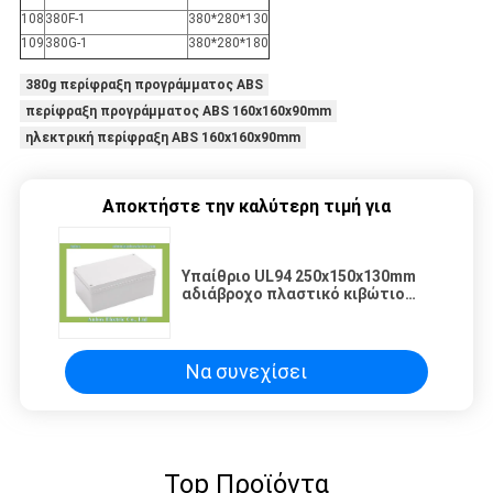
108
380F-1
380*280*130
109
380G-1
380*280*180
380g περίφραξη προγράμματος ABS
περίφραξη προγράμματος ABS 160x160x90mm
ηλεκτρική περίφραξη ABS 160x160x90mm
Αποκτήστε την καλύτερη τιμή για
Υπαίθριο UL94 250x150x130mm
αδιάβροχο πλαστικό κιβώτιο
περιφράξεων
Να συνεχίσει
Top Προϊόντα