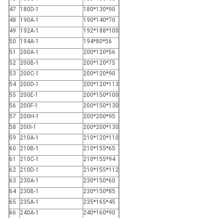
47
180D-1
180*130*90
48
190A-1
190*140*70
49
192A-1
192*188*100
50
194A-1
194*80*56
51
200A-1
200*120*56
52
200B-1
200*120*75
53
200C-1
200*120*90
54
200D-1
200*120*113
55
200E-1
200*150*100
56
200F-1
200*150*130
57
200H-1
200*200*95
58
200I-1
200*200*130
59
210A-1
210*120*110
60
210B-1
210*155*65
61
210C-1
210*155*94
62
210D-1
210*155*112
63
230A-1
230*150*60
64
230B-1
230*150*85
65
235A-1
235*165*45
66
240A-1
240*160*90