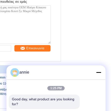
απευθείας σε εμάς
Επικοινωνία
annie
0mm τοποθετεί την ηλεκτρική περίφραξη
ου 110x 69.8x23.6mm εξωθημένη
1:25 PM
αζωογονημένη μαύρη θήκη ψύξης από
οθέτηση στοίχου φλάντζας
Good day, what product are you looking 
for?