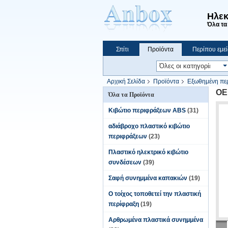
Ηλεκ
Όλα τα 
Σπίτι
Προϊόντα
Περίπου εμεί
Να ψωνίσει on-line
Αρχική Σελίδα
Προϊόντα
Εξωθημένη περ
OE
Όλα τα Προϊόντα
Κιβώτιο περιφράξεων ABS
(31)
αδιάβροχο πλαστικό κιβώτιο
περιφράξεων
(23)
Πλαστικό ηλεκτρικό κιβώτιο
συνδέσεων
(39)
Σαφή συνημμένα καπακιών
(19)
Ο τοίχος τοποθετεί την πλαστική
περίφραξη
(19)
Αρθρωμένα πλαστικά συνημμένα