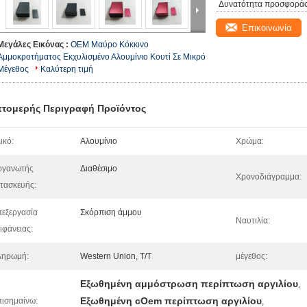
Δυνατότητα προσφοράς
Επικοινωνία
Μεγάλες Εικόνας :
OEM Μαύρο Κόκκινο
Αμμοκροτήματος Εκχυλισμένο Αλουμίνιο Κουτί Σε Μικρό
Μέγεθος
Καλύτερη τιμή
τομερής Περιγραφή Προϊόντος
ικό:
Αλουμίνιο
Χρώμα:
ργανωτής
Διαθέσιμο
Χρονοδιάγραμμα:
τασκευής:
εξεργασία
Σκόρπιση άμμου
Ναυτιλία:
ιφάνειας:
ληρωμή:
Western Union, T/T
μέγεθος:
Εξωθημένη αμμόστρωση περίπτωση αργιλίου
,
Εξωθημένη cOem περίπτωση αργιλίου
ισημαίνω:
,