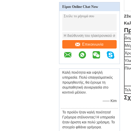
Είμαι Online Chat Now
23x
Κα
Π
Δο
Επικοινωνία
Μέ
Χρ
Υλι
Πίν
Καλή ποιότητα και υψηλή
υπηρεσία. Πολύ επαγγελματικός
προμηθευτής, θα έχουμε τη
συμπαθητική συνεργασία στο
Τελ
κοντινό μέλλον.
Σχ
—— Kim
Το προϊόν ήταν καλή ποιότητα!
Γρήγορα στέλνοντας! Η υπηρεσία
ήταν άριστη και πολύ χρήσιμη. Το
στοιχείο φθάνει γρήγορα.