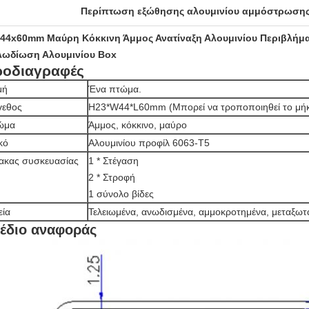
Περίπτωση εξώθησης αλουμινίου αμμόστρωση
44x60mm Μαύρη Κόκκινη Άμμος Ανατίναξη Αλουμινίου Περιβλήμα
λωδίωση Αλουμινίου Box
ροδιαγραφές
μή
Ένα πτώμα.
γεθος
H23*W44*L60mm (Μπορεί να τροποποιηθεί το μή
ώμα
Άμμος, κόκκινο, μαύρο
κό
Αλουμινίου προφίλ 6063-T5
ακας συσκευασίας
1 * Στέγαση
2 * Στροφή
1 σύνολο βίδες
εία
Τελειωμένα, ανωδισμένα, αμμοκροτημένα, μεταξωτ
έδιο αναφοράς