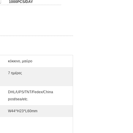
:
1000PCS/DAY
κόκκινο, μαύρο
7 ημέρες
DHL/UPS/TNT/Fedex/China
post/sea/etc.
W44*H23*L60mm