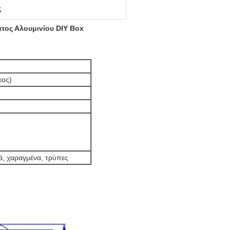
ς
τος Αλουμινίου DIY Box
κος)
ά, χαραγμένα, τρύπες