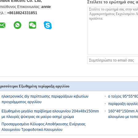
nbox Electric Co. Ltd,
Στείλετε το ερώτημά σας 
πεύθυνος Επικοινωνίας:
annie
ηλ.::
+8618824331851
ρισσότεροι Εξωθημένη περίφραξη αργιλίου
ηλεκτρονικός diy περίπτωσης περιφράξεων κιβωτίων
ο τοίχος 95*55*8
προγράμματος αργιλίου
περίφραξη αργιλί
Εξωθημένο μεγάλο περίβλημα αλουμινίου 204x48x150mm
160*46*150mm Αν
με πλευρές ψύκτρας σε μαύρο ασημί χρώμα
αλουμίνιο με τοπ
Προσαρμοσμένο Κέλυφος Αποθήκευσης Ενέργειας
Αλουμινίου Τροφοδοτικό Αλουμινίου