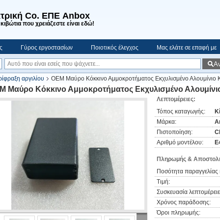
τρική Co. ΕΠΕ Anbox
κιβώτια που χρειάζεστε είναι εδώ!
ς
Γύρος εργοστασίων
Ποιοτικός έλεγχος
Μας ελάτε σε επαφή με
Α
ίφραξη αργιλίου
OEM Μαύρο Κόκκινο Αμμοκροτήματος Εκχυλισμένο Αλουμίνιο Κ
M Μαύρο Κόκκινο Αμμοκροτήματος Εκχυλισμένο Αλουμίνιο
Λεπτομέρειες:
Τόπος καταγωγής:
Κ
Μάρκα:
A
Πιστοποίηση:
C
Αριθμό μοντέλου:
Ε
Πληρωμής & Αποστολή
Ποσότητα παραγγελίας 
Τιμή:
Συσκευασία λεπτομέρειε
Χρόνος παράδοσης:
Όροι πληρωμής: