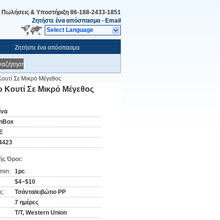
Πωλήσεις & Υποστήριξη
86-188-2433-1851
Ζητήστε ένα απόσπασμα
-
Email
Select Language
Ζητήστε ένα απόσπασμα
ναζήτηση
ουτί Σε Μικρό Μέγεθος
 Κουτί Σε Μικρό Μέγεθος
ίνα
nBox
E
4423
ς Όροι:
min:
1pc
$4~$10
ς:
Τσάντα/κιβώτιο PP
7 ημέρες
T/T, Western Union