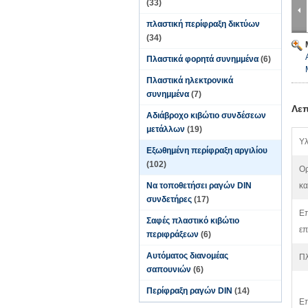
(33)
πλαστική περίφραξη δικτύων
(34)
Πλαστικά φορητά συνημμένα
(6)
Πλαστικά ηλεκτρονικά
συνημμένα
(7)
Λεπ
Αδιάβροχο κιβώτιο συνδέσεων
μετάλλων
(19)
Υλ
Εξωθημένη περίφραξη αργιλίου
(102)
Ο
Να τοποθετήσει ραγών DIN
κα
συνδετήρες
(17)
Επ
Σαφές πλαστικό κιβώτιο
επ
περιφράξεων
(6)
Αυτόματος διανομέας
Π
σαπουνιών
(6)
Περίφραξη ραγών DIN
(14)
Επ