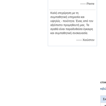
—— Pierre
Καλή επιχείρηση με τη
συμπαθητική υπηρεσία και
υψηλός - ποιότητα. Ένας από τον
αξιόπιστο προμηθευτή μας. Τα
αγαθά είναι παραδοθείσα έγκαιρη
και συμπαθητική συσκευασία.
—— Χιούστον
ετι
κιβώ
Στ