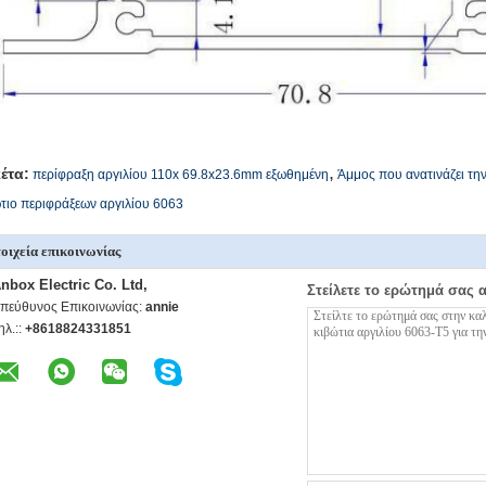
,
κέτα:
περίφραξη αργιλίου 110x 69.8x23.6mm εξωθημένη
Άμμος που ανατινάζει τη
τιο περιφράξεων αργιλίου 6063
οιχεία επικοινωνίας
nbox Electric Co. Ltd,
Στείλετε το ερώτημά σας 
πεύθυνος Επικοινωνίας:
annie
ηλ.::
+8618824331851