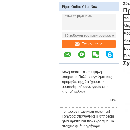
25x
Είμαι Online Chat Now
Π
Δο
Μέ
Χρ
Υλι
Επικοινωνία
Συσ
Τελ
Σχ
Καλή ποιότητα και υψηλή
υπηρεσία. Πολύ επαγγελματικός
προμηθευτής, θα έχουμε τη
συμπαθητική συνεργασία στο
κοντινό μέλλον.
—— Kim
Το προϊόν ήταν καλή ποιότητα!
Γρήγορα στέλνοντας! Η υπηρεσία
ήταν άριστη και πολύ χρήσιμη. Το
στοιχείο φθάνει γρήγορα.