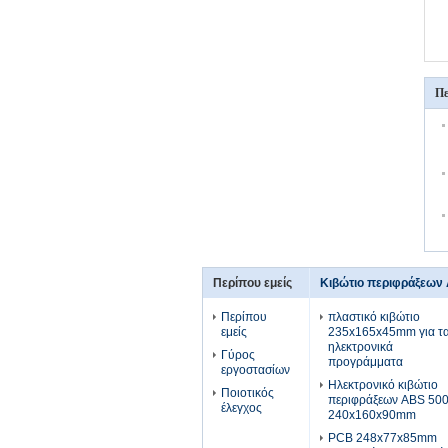
Πε
Περίπου εμείς
Κιβώτιο περιφράξεων
Περίπου
πλαστικό κιβώτιο
εμείς
235x165x45mm για τ
ηλεκτρονικά
Γύρος
προγράμματα
εργοστασίων
Ηλεκτρονικό κιβώτιο
Ποιοτικός
περιφράξεων ABS 50
έλεγχος
240x160x90mm
PCB 248x77x85mm