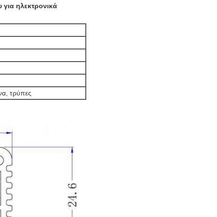
 για ηλεκτρονικά
να, τρύπες