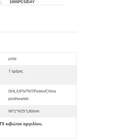
:
1000PCS/DAY
μπλε
7 ημέρες
DHL/UPS/TNT/Fedex/China
post/sea/etc.
W71*H25*L80mm
T5 κιβώτια αργιλίου
,