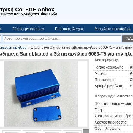
τρική Co. ΕΠΕ Anbox
κιβώτια που χρειάζεστε είναι εδώ!
ς
Γύρος εργοστασίων
Ποιοτικός έλεγχος
Μας ελάτε σε επαφή με
Α
ίφραξη αργιλίου
Εξωθημένα Sandblasted κιβώτια αργιλίου 6063-T5 για την ηλεκ
ωθημένα Sandblasted κιβώτια αργιλίου 6063-T5 για την ηλ
Λεπτομέρειες:
Τόπος καταγωγής:
Κ
Μάρκα:
A
Πιστοποίηση:
C
Αριθμό μοντέλου:
Ε
Πληρωμής & Αποστολή
Ποσότητα παραγγελίας 
Τιμή:
Συσκευασία λεπτομέρειε
Χρόνος παράδοσης:
Όροι πληρωμής: