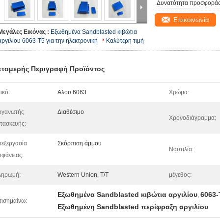
Δυνατότητα προσφοράς
Επικοινωνία
Μεγάλες Εικόνας :
Εξωθημένα Sandblasted κιβώτια
αργιλίου 6063-T5 για την ηλεκτρονική
Καλύτερη τιμή
τομερής Περιγραφή Προϊόντος
ικό:
Αλου.6063
Χρώμα:
ργανωτής
Διαθέσιμο
Χρονοδιάγραμμα:
τασκευής:
εξεργασία
Σκόρπιση άμμου
Ναυτιλία:
ιφάνειας:
ληρωμή:
Western Union, T/T
μέγεθος:
Εξωθημένα Sandblasted κιβώτια αργιλίου
6063-
,
ισημαίνω:
Εξωθημένη Sandblasted περίφραξη αργιλίου