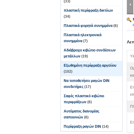
(33)
πλαστική περίφραξη δικτύων
(34)
Πλαστικά φορητά συνημμένα
(6)
Πλαστικά ηλεκτρονικά
συνημμένα
(7)
Λεπ
Αδιάβροχο κιβώτιο συνδέσεων
μετάλλων
(19)
Υλ
Εξωθημένη περίφραξη αργιλίου
Ο
(102)
κα
Να τοποθετήσει ραγών DIN
συνδετήρες
(17)
Επ
επ
Σαφές πλαστικό κιβώτιο
περιφράξεων
(6)
Π
Αυτόματος διανομέας
σαπουνιών
(6)
Επ
Περίφραξη ραγών DIN
(14)