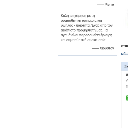
—— Pierre
Καλή επιχείρηση με τη
συμπαθητική υπηρεσία και
υψηλός - ποιότητα. Ένας από τον
αξιόπιστο προμηθευτή μας. Τα
αγαθά είναι παραδοθείσα έγκαιρη
και συμπαθητική συσκευασία.
ετι
—— Χιούστον
κιβώ
Στ
A
Υ
Τ