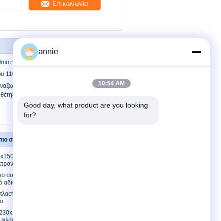
Επικοινωνία
annie
0mm τοποθετεί την ηλεκτρική περίφραξη
ου 110x 69.8x23.6mm εξωθημένη
10:54 AM
αζωογονημένη μαύρη θήκη ψύξης από
οθέτηση στοίχου φλάντζας
Good day, what product are you looking 
for?
ώτιο συνδέσεων
Μας ελάτε σε επαφή με
80x150x70mm
Μας ελάτε σε επαφή
κτρονικής
με
τιο συνδέσεων
Ζητήστε ένα
ό αδιάβροχο
απόσπασμα
λαστικό
E-Mail
ιο
Sitemap
5x230x100mm
Mobile Site
η φλάντζα