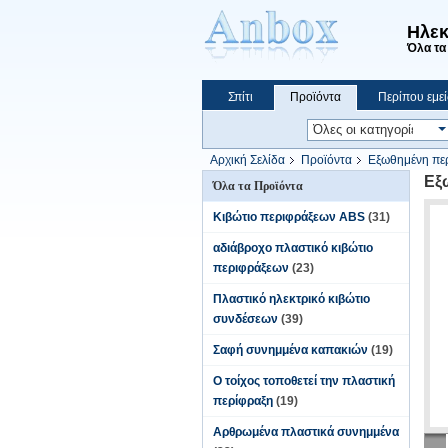
Ηλεκ
Όλα τα 
Σπίτι
Προϊόντα
Περίπου εμεί
Να ψωνίσει on-line
Αρχική Σελίδα
Προϊόντα
Εξωθημένη περ
Εξ
Όλα τα Προϊόντα
Κιβώτιο περιφράξεων ABS
(31)
αδιάβροχο πλαστικό κιβώτιο
περιφράξεων
(23)
Πλαστικό ηλεκτρικό κιβώτιο
συνδέσεων
(39)
Σαφή συνημμένα καπακιών
(19)
Ο τοίχος τοποθετεί την πλαστική
περίφραξη
(19)
Αρθρωμένα πλαστικά συνημμένα