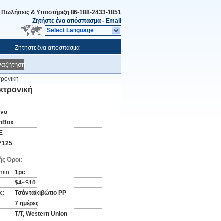
Πωλήσεις & Υποστήριξη
86-188-2433-1851
Ζητήστε ένα απόσπασμα
-
Email
Select Language
Ζητήστε ένα απόσπασμα
ναζήτηση
τρονική
εκτρονική
ίνα
nBox
E
7125
ς Όροι:
min:
1pc
$4~$10
ς:
Τσάντα/κιβώτιο PP
7 ημέρες
T/T, Western Union