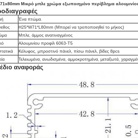
71x80mm Μικρό μπλε χρώμα εξωποιημένο περίβλημα αλουμινίου
ροδιαγραφές
μή
Ένα πτώμα.
γεθος
H25*W71*L80mm (Μπορεί να τροποποιηθεί το μήκος)
ώμα
Μπλε, άμμος ανατιναγμένος
κό
Αλουμινίου προφίλ 6063-T5
τατικά
Κέλυφος, μπροστινό πάνελ, πίσω πάνελ, βίδες 8pcs
εία
Τελειωμένα, ανωδισμένα, αμμοκροτημένα, μεταξωτά, χαραγμέ
έδιο αναφοράς