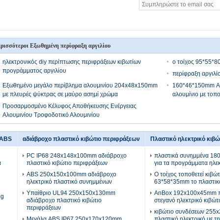
ρισσότεροι Εξωθημένη περίφραξη αργιλίου
ηλεκτρονικός diy περίπτωσης περιφράξεων κιβωτίων
ο τοίχος 95*55*8
προγράμματος αργιλίου
περίφραξη αργιλί
Εξωθημένο μεγάλο περίβλημα αλουμινίου 204x48x150mm
160*46*150mm Αν
με πλευρές ψύκτρας σε μαύρο ασημί χρώμα
αλουμίνιο με τοπ
Προσαρμοσμένο Κέλυφος Αποθήκευσης Ενέργειας
Αλουμινίου Τροφοδοτικό Αλουμινίου
 ABS
αδιάβροχο πλαστικό κιβώτιο περιφράξεων
Πλαστικό ηλεκτρικό κιβ
PC IP68 248x148x100mm αδιάβροχο
πλαστικά συνημμένα 1
α
πλαστικό κιβώτιο περιφράξεων
για τα προγράμματα ηλε
ABS 250x150x100mm αδιάβροχο
Ο τοίχος τοποθετεί κιβώ
ηλεκτρικό πλαστικό συνημμένων
63*58*35mm το πλαστικ
Υπαίθριο UL94 250x150x130mm
AnBox 192x100x45mm π
0g
αδιάβροχο πλαστικό κιβώτιο
στεγανό ηλεκτρικό κιβώτ
περιφράξεων
κιβώτιο συνδέσεων 25
Μεγάλα ABS IP67 250x170x120mm
πλαστικό ηλεκτρικό με τ