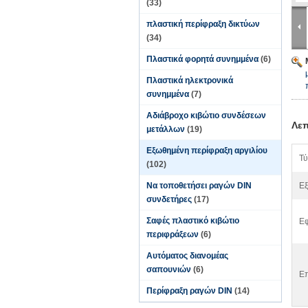
(33)
πλαστική περίφραξη δικτύων
(34)
Πλαστικά φορητά συνημμένα
(6)
Πλαστικά ηλεκτρονικά
συνημμένα
(7)
Αδιάβροχο κιβώτιο συνδέσεων
Λεπ
μετάλλων
(19)
Εξωθημένη περίφραξη αργιλίου
Τύ
(102)
Να τοποθετήσει ραγών DIN
Εξ
συνδετήρες
(17)
Σαφές πλαστικό κιβώτιο
Ε
περιφράξεων
(6)
Αυτόματος διανομέας
σαπουνιών
(6)
Επ
Περίφραξη ραγών DIN
(14)