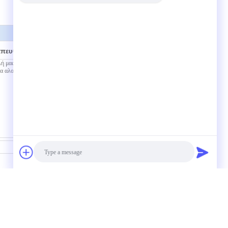
απευθείας σε εμάς
Επικοινωνία
0mm τοποθετεί την ηλεκτρική περίφραξη
Photo
ου 110x 69.8x23.6mm εξωθημένη