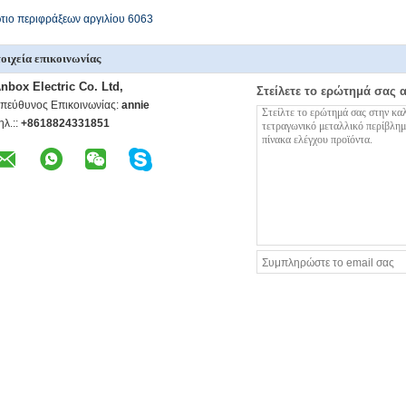
τιο περιφράξεων αργιλίου 6063
οιχεία επικοινωνίας
nbox Electric Co. Ltd,
Στείλετε το ερώτημά σας 
πεύθυνος Επικοινωνίας:
annie
ηλ.::
+8618824331851
ρισσότεροι Εξωθημένη περίφραξη αργιλίου
ηλεκτρονικός diy περίπτωσης περιφράξεων κιβωτίων
ο τοίχος 95*55*8
προγράμματος αργιλίου
περίφραξη αργιλί