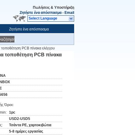
Πωλήσεις & Υποστήριξη
Ζητήστε ένα απόσπασμα
-
Email
Select Language
Ζητήστε ένα απόσπασμα
ναζήτηση
α τοποθέτηση PCB πίνακα ελέγχου
για τοποθέτηση PCB πίνακα
ΙΝΑ
NBOX
E
5656
ς Όροι:
min:
1pc
USD2-USD5
ς:
Τσάντα PE, χαρτοκιβώτια
5-8 ημέρες εργασίας