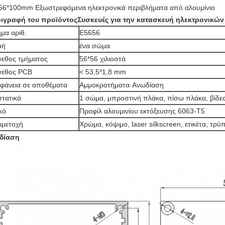
56*100mm Εξωστρεφόμενα ηλεκτρονικά περιβλήματα από αλουμίνιο
ιγραφή του προϊόντος
Συσκευές για την κατασκευή ηλεκτρονικώ
μα αριθ.
Ε5656
μή
ένα σώμα
εθος τμήματος
56*56 χιλιοστά
γεθος PCB
< 53,5*1,8 mm
φάνεια σε αποθέματα
Αμμοκροτήματα·Ανωδίαση
τατικά
1 σώμα, μπροστινή πλάκα, πίσω πλάκα, βίδε
κό
Προφίλ αλουμινίου εκτόξευσης 6063-T5
μμετοχή
Χρώμα, κόψιμο, laser silkscreen, ετικέτα, τρ
δίαση