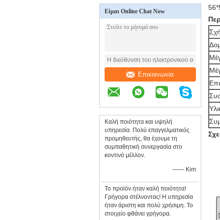
56*
Είμαι Online Chat Now
Περ
Σχή
Δο
Μέγ
Μέ
Επικοινωνία
Επι
Συσ
Υλι
Συ
Καλή ποιότητα και υψηλή
υπηρεσία. Πολύ επαγγελματικός
Σχε
προμηθευτής, θα έχουμε τη
συμπαθητική συνεργασία στο
κοντινό μέλλον.
—— Kim
Το προϊόν ήταν καλή ποιότητα!
Γρήγορα στέλνοντας! Η υπηρεσία
ήταν άριστη και πολύ χρήσιμη. Το
στοιχείο φθάνει γρήγορα.