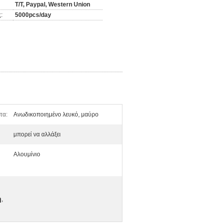
T/T, Paypal, Western Union
:
5000pcs/day
τα:
Ανωδικοποιημένο λευκό, μαύρο
μπορεί να αλλάξει
Αλουμίνιο
η
,