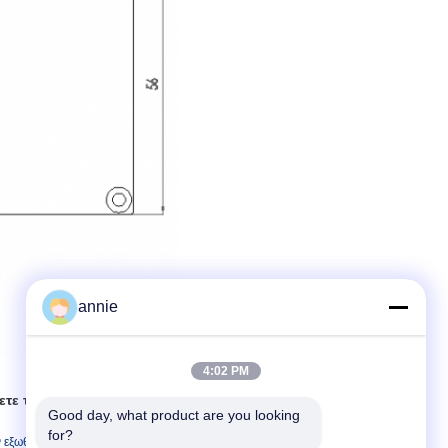
annie
4:02 PM
τε τον κατάλογο μας.
Good day, what product are you looking 
for?
,
ν εξωθημένη περίφραξη αργιλίου