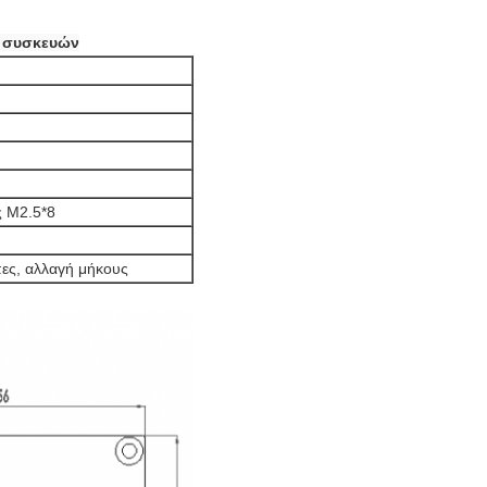
ν συσκευών
ς M2.5*8
ύπες, αλλαγή μήκους