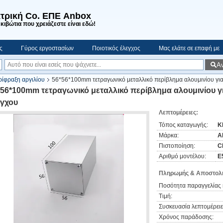
τρική Co. ΕΠΕ Anbox
κιβώτια που χρειάζεστε είναι εδώ!
ς
Γύρος εργοστασίων
Ποιοτικός έλεγχος
Μας ελάτε σε επαφή με
Α
ίφραξη αργιλίου
56*56*100mm τετραγωνικό μεταλλικό περίβλημα αλουμινίου γι
*56*100mm τετραγωνικό μεταλλικό περίβλημα αλουμινίου 
έγχου
Λεπτομέρειες:
Τόπος καταγωγής:
Κ
Μάρκα:
A
Πιστοποίηση:
C
Αριθμό μοντέλου:
Ε
Πληρωμής & Αποστολή
Ποσότητα παραγγελίας 
Τιμή:
Συσκευασία λεπτομέρειε
Χρόνος παράδοσης: