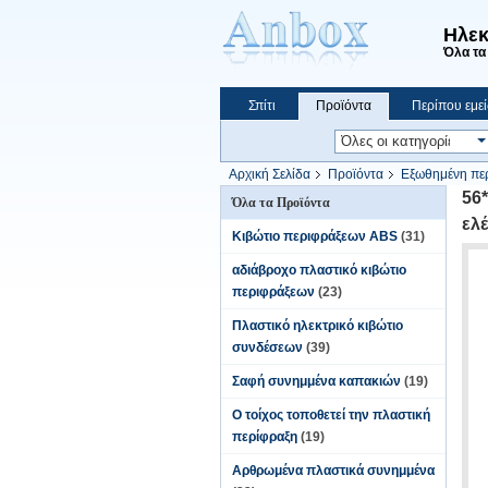
Ηλεκ
Όλα τα 
Σπίτι
Προϊόντα
Περίπου εμεί
Να ψωνίσει on-line
Αρχική Σελίδα
Προϊόντα
Εξωθημένη περ
56
Όλα τα Προϊόντα
ελ
Κιβώτιο περιφράξεων ABS
(31)
αδιάβροχο πλαστικό κιβώτιο
περιφράξεων
(23)
Πλαστικό ηλεκτρικό κιβώτιο
συνδέσεων
(39)
Σαφή συνημμένα καπακιών
(19)
Ο τοίχος τοποθετεί την πλαστική
περίφραξη
(19)
Αρθρωμένα πλαστικά συνημμένα