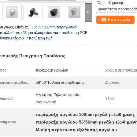
Όροι πληρωμής:
Δυνατότητα προσφοράς
Επικοινωνία
Μεγάλες Εικόνας :
56*56*100mm τετραγωνικό
μεταλλικό περίβλημα αλουμινίου για τοποθέτηση PCB
πίνακα ελέγχου
Καλύτερη τιμή
τομερής Περιγραφή Προϊόντος
πος:
περίφραξη αργιλίου
Χρώμα σε αποθέμα
ωτερικό μέγεθος:
56*56*100mm σε αποθέματα
Διάρκεια:
Ηλεκτρικό, Τηλεπικοινωνίες,
φαρμογή:
Υλικό:
Βιομηχανικό
περίφραξη αργιλίου 100mm μεγάλη εξωθημένη
,
περίφραξη αργιλίου 56*56mm μεγάλη εξωθημέν
ισημαίνω:
Μαύρη περίπτωση εξώθησης αργιλίου