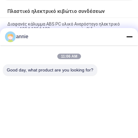
Πλαστικό ηλεκτρικό κιβώτιο συνδέσεων
Διαφανές κάλυμμα ABS PC υλικό Ανερόστεγο ηλεκτρικό
κουτί 100 * 100 * 100mm με πλαστικές βίδες
annie
Αδιάβροχο ηλεκτρικό πλαίσιο 95*65*55mm σύνδεσης PCB
IP65 με τις πλαστικές βίδες
11:06 AM
Εξωτερικό Anti-aging Junction Box Πολυκαρβονικό υλικό PC
UV σταθεροποιημένο 158*90*40mm
Good day, what product are you looking for?
Λαϊκή κατηγορία
Όλα
Κιβώτιο 
Αδιάβροχο 
Περιφράξεων ABS
Πλαστικό Κιβώτιο 
Περιφράξεων
Πλαστικό 
Σαφή Συνημμένα 
Ηλεκτρικό Κιβώτιο 
Καπακιών
Συνδέσεων
Ο Τοίχος 
Αρθρωμένα 