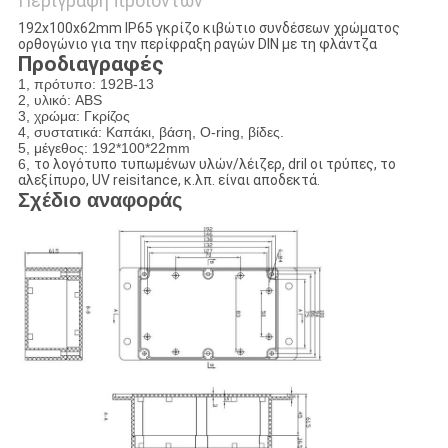
Περιγραφή προϊόντων
192x100x62mm IP65 γκρίζο κιβώτιο συνδέσεων χρώματος
ορθογώνιο για την περίφραξη ραγών DIN με τη φλάντζα
Προδιαγραφές
1, πρότυπο: 192B-13
2, υλικό: ABS
3, χρώμα: Γκρίζος
4, συστατικά: Καπάκι, βάση, O-ring, βίδες.
5, μέγεθος: 192*100*22mm
6,
το λογότυπο τυπωμένων υλών/λέιζερ, dril οι τρύπες, το
αλεξίπυρο, UV reisitance, κ.λπ. είναι αποδεκτά.
Σχέδιο αναφοράς