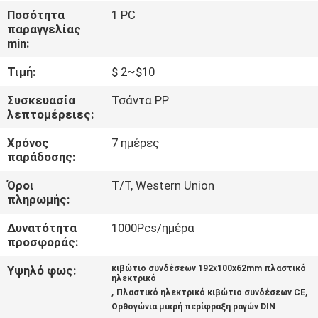
ΈΛΕΓΧΟΣ
Ποσότητα
1 PC
παραγγελίας
min:
ΜΑΣ
Τιμή:
$ 2~$10
ΕΛΆΤΕ
ΣΕ
Συσκευασία
Τσάντα PP
λεπτομέρειες:
ΕΠΑΦΉ
Χρόνος
7 ημέρες
ΜΕ
παράδοσης:
Όροι
T/T, Western Union
ΖΗΤΉΣΤΕ
πληρωμής:
ΈΝΑ
Δυνατότητα
1000Pcs/ημέρα
ΑΠΌΣΠΑΣΜΑ
προσφοράς:
Υψηλό φως:
κιβώτιο συνδέσεων 192x100x62mm πλαστικό
ηλεκτρικό
SHOPPING ONLINE
,
,
Πλαστικό ηλεκτρικό κιβώτιο συνδέσεων CE
Ορθογώνια μικρή περίφραξη ραγών DIN