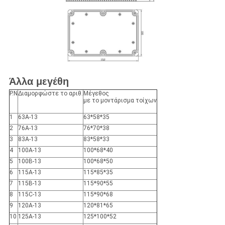
Άλλα μεγέθη
P.N
Διαμορφώστε το αριθ.
Μέγεθος
με το μοντάρισμα τοίχων
1
63A-13
63*58*35
2
76A-13
76*70*38
3
83A-13
83*58*33
4
100A-13
100*68*40
5
100B-13
100*68*50
6
115A-13
115*85*35
7
115B-13
115*90*55
8
115C-13
115*90*68
9
120A-13
120*81*65
10
125A-13
125*100*52