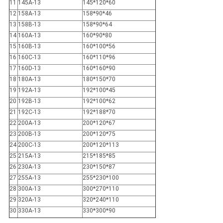
11
145A-13
145*120*60
12
158A-13
158*90*46
13
158B-13
158*90*64
14
160A-13
160*90*80
15
160B-13
160*100*56
16
160C-13
160*110*96
17
160D-13
160*160*90
18
180A-13
180*150*70
19
192A-13
192*100*45
20
192B-13
192*100*62
21
192C-13
192*188*70
22
200A-13
200*120*67
23
200B-13
200*120*75
24
200C-13
200*120*113
25
215A-13
215*185*85
26
230A-13
230*150*87
27
255A-13
255*230*100
28
300A-13
300*270*110
29
320A-13
320*240*110
30
330A-13
330*300*90