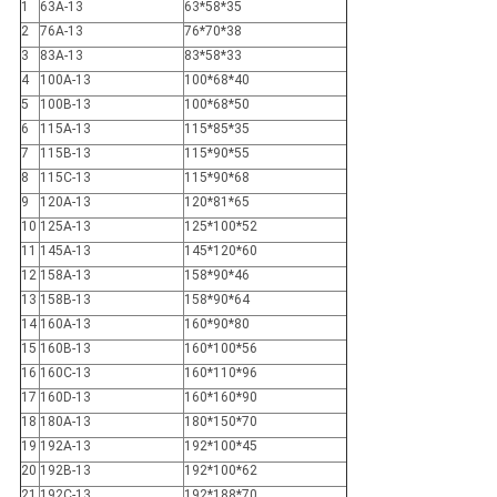
1
63A-13
63*58*35
2
76A-13
76*70*38
3
83A-13
83*58*33
4
100A-13
100*68*40
5
100B-13
100*68*50
6
115A-13
115*85*35
7
115B-13
115*90*55
8
115C-13
115*90*68
9
120A-13
120*81*65
10
125A-13
125*100*52
11
145A-13
145*120*60
12
158A-13
158*90*46
13
158B-13
158*90*64
14
160A-13
160*90*80
15
160B-13
160*100*56
16
160C-13
160*110*96
17
160D-13
160*160*90
18
180A-13
180*150*70
19
192A-13
192*100*45
20
192B-13
192*100*62
21
192C-13
192*188*70