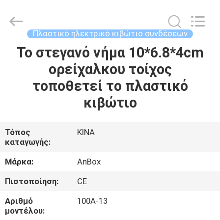
Anbox
Electric
Co.
Ltd,.
All
Πλαστικό ηλεκτρικό κιβώτιο συνδέσεων
Rights
Reserved.
Το στεγανό νήμα 10*6.8*4cm
ΣΠΊΤΙ
ορείχαλκου τοίχος
ΠΡΟΪΌΝΤΑ
τοποθετεί το πλαστικό
κιβώτιο
ΠΕΡΊΠΟΥ
ΕΜΕΊΣ
Τόπος
ΚΙΝΑ
καταγωγής:
ΓΎΡΟΣ
Μάρκα:
AnBox
ΕΡΓΟΣΤΑΣΊΩΝ
Πιστοποίηση:
CE
Αριθμό
100A-13
ΠΟΙΟΤΙΚΌΣ
μοντέλου: