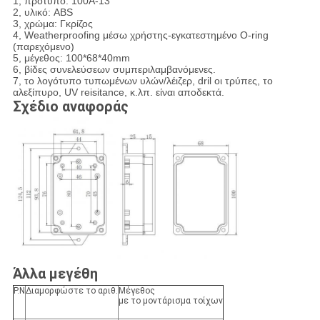
1, πρότυπο: 100A-13
2, υλικό: ABS
3, χρώμα: Γκρίζος
4,
Weatherproofing μέσω χρήστης-εγκατεστημένο O-ring
(παρεχόμενο)
5, μέγεθος: 100*68*40mm
6,
βίδες συνελεύσεων συμπεριλαμβανόμενες.
7, το λογότυπο τυπωμένων υλών/λέιζερ, dril οι τρύπες, το
αλεξίπυρο, UV reisitance, κ.λπ. είναι αποδεκτά.
Σχέδιο αναφοράς
Άλλα μεγέθη
P.N
Διαμορφώστε το αριθ.
Μέγεθος
με το μοντάρισμα τοίχων