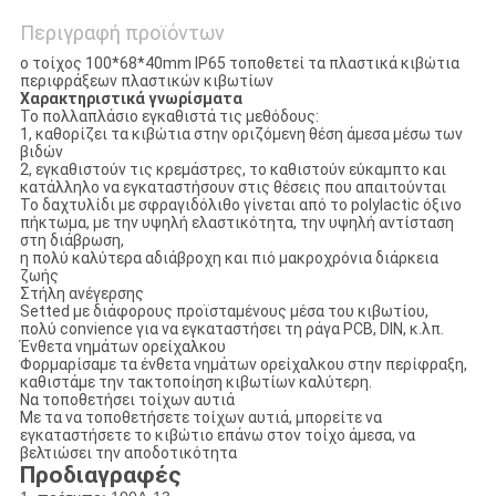
Περιγραφή προϊόντων
ο τοίχος 100*68*40mm IP65 τοποθετεί τα πλαστικά κιβώτια
περιφράξεων πλαστικών κιβωτίων
Χαρακτηριστικά γνωρίσματα
Το πολλαπλάσιο εγκαθιστά τις μεθόδους:
1, καθορίζει τα κιβώτια στην οριζόμενη θέση άμεσα μέσω των
βιδών
2, εγκαθιστούν τις κρεμάστρες, το καθιστούν εύκαμπτο και
κατάλληλο να εγκαταστήσουν στις θέσεις που απαιτούνται
Το δαχτυλίδι με σφραγιδόλιθο γίνεται από το polylactic όξινο
πήκτωμα, με την υψηλή ελαστικότητα, την υψηλή αντίσταση
στη διάβρωση,
η πολύ καλύτερα αδιάβροχη και πιό μακροχρόνια διάρκεια
ζωής
Στήλη ανέγερσης
Setted με διάφορους προϊσταμένους μέσα του κιβωτίου,
πολύ convience για να εγκαταστήσει τη ράγα PCB, DIN, κ.λπ.
Ένθετα νημάτων ορείχαλκου
Φορμαρίσαμε τα ένθετα νημάτων ορείχαλκου στην περίφραξη,
καθιστάμε την τακτοποίηση κιβωτίων καλύτερη.
Να τοποθετήσει τοίχων αυτιά
Με τα να τοποθετήσετε τοίχων αυτιά, μπορείτε να
εγκαταστήσετε το κιβώτιο επάνω στον τοίχο άμεσα, να
βελτιώσει την αποδοτικότητα
Προδιαγραφές