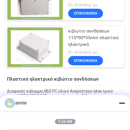
$1~$10 MOQ:1pc
ΕΠΙΚΟΙΝΩΝΊΑ
κιβώτιο συνδέσεων
115*90*55mm πλαστικό
ηλεκτρικό
$1~$10 MOQ:1pc
ΕΠΙΚΟΙΝΩΝΊΑ
Πλαστικό ηλεκτρικό κιβώτιο συνδέσεων
Διαφανές κάλυμμα ABS PC υλικό Ανερόστεγο ηλεκτρικό
κουτί 100 * 100 * 100mm με πλαστικές βίδες
annie
Αδιάβροχο ηλεκτρικό πλαίσιο 95*65*55mm σύνδεσης PCB
IP65 με τις πλαστικές βίδες
7:34 AM
Εξωτερικό Anti-aging Junction Box Πολυκαρβονικό υλικό PC
UV σταθεροποιημένο 158*90*40mm