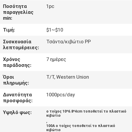
ΈΛΕΓΧΟΣ
Ποσότητα
1pc
παραγγελίας
min:
ΜΑΣ
Τιμή:
$1~$10
ΕΛΆΤΕ
ΣΕ
Συσκευασία
Τσάντα/κιβώτιο PP
λεπτομέρειες:
ΕΠΑΦΉ
Χρόνος
7 ημέρες
ΜΕ
παράδοσης:
Όροι
T/T, Western Union
ΖΗΤΉΣΤΕ
πληρωμής:
ΈΝΑ
Δυνατότητα
1000pcs/day
ΑΠΌΣΠΑΣΜΑ
προσφοράς:
Υψηλό φως:
ο τοίχος 10*6.8*4cm τοποθετεί το πλαστικό
κιβώτιο
SHOPPING ONLINE
,
100A ο τοίχος τοποθετεί το πλαστικό
κιβώτιο