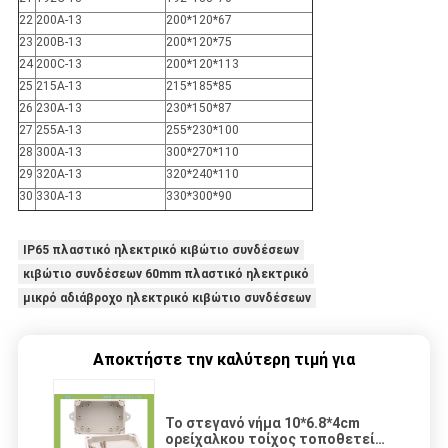
22
200A-13
200*120*67
23
200B-13
200*120*75
24
200C-13
200*120*113
25
215A-13
215*185*85
26
230A-13
230*150*87
27
255A-13
255*230*100
28
300A-13
300*270*110
29
320A-13
320*240*110
30
330A-13
330*300*90
IP65 πλαστικό ηλεκτρικό κιβώτιο συνδέσεων
κιβώτιο συνδέσεων 60mm πλαστικό ηλεκτρικό
μικρό αδιάβροχο ηλεκτρικό κιβώτιο συνδέσεων
Αποκτήστε την καλύτερη τιμή για
Το στεγανό νήμα 10*6.8*4cm
ορείχαλκου τοίχος τοποθετεί